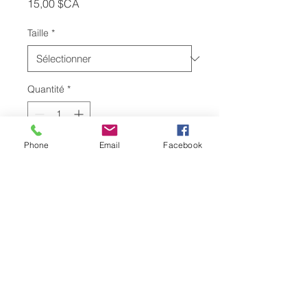
Prix
15,00 $CA
Taille
*
Quantité
*
Phone
Email
Facebook
Ajouter au panier
Breakbeats pour le petit déjeuner
et
java dans votre tasse de voyou
,
comment pourriez-vous jamais
vouloir commencer votre matinée
?!
Donnez un coup de pied aux gens
de la grande vitesse, brillants et tôt!