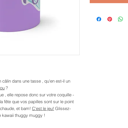
 câlin dans une tasse
, qu'en est-il un
ou
?
ue
, elle repose donc sur votre coquille -
a fête que vos papilles sont sur le point
 chaude, et
bam!
C'est le jeu!
Glissez-
re
kawaii thuggy muggy
!