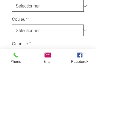
Couleur
*
Quantité
*
Phone
Email
Facebook
Ajouter au panier
Oo la la, cette chemise légère est
ajustée pour mettre en valeur leurs
courbes fines! 100% coton doux,
100% gangster.